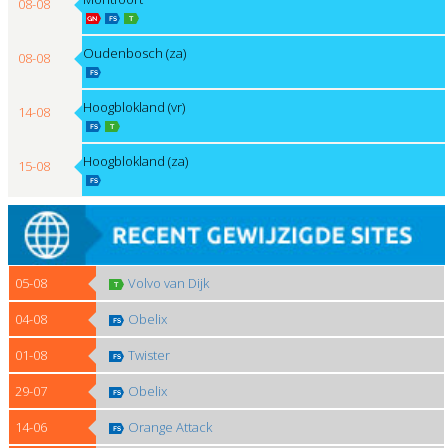
08-08
Oudenbosch (za)
08-08
Hoogblokland (vr)
14-08
Hoogblokland (za)
15-08
05-08
Volvo van Dijk
04-08
Obelix
01-08
Twister
29-07
Obelix
14-06
Orange Attack