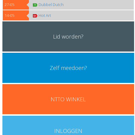
27-05
Dubbel Dutch
14-05
Hot Art
Lid worden?
Zelf meedoen?
Klik hier
NTTO WINKEL
Koop hier NTTO merchandise artikelen
INLOGGEN